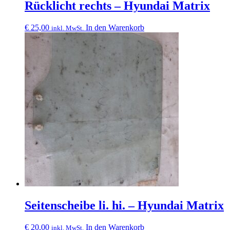
Rücklicht rechts – Hyundai Matrix
€
25,00
In den Warenkorb
inkl. MwSt.
Seitenscheibe li. hi. – Hyundai Matrix
€
20,00
In den Warenkorb
inkl. MwSt.