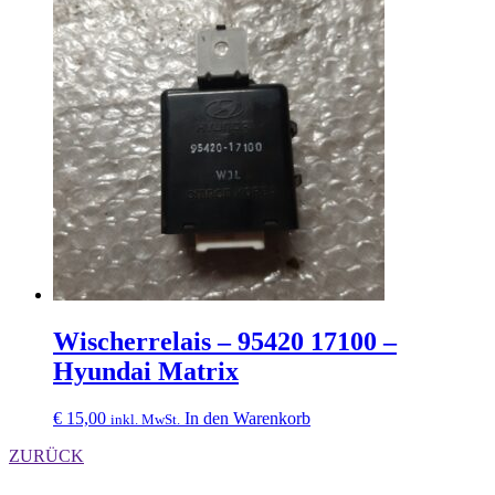
Wischerrelais – 95420 17100 –
Hyundai Matrix
€
15,00
In den Warenkorb
inkl. MwSt.
ZURÜCK