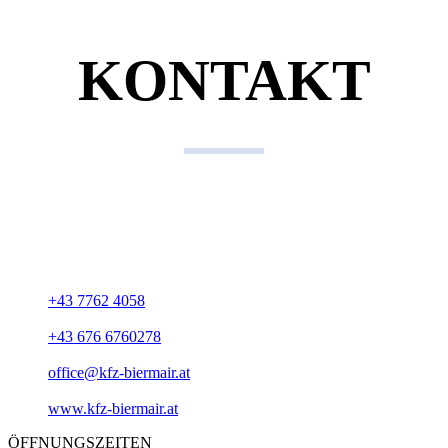
KONTAKT
Kontaktdaten
KFZ Gerhard Biermair
Gewerbepark 15
A-4762 Sankt Willibald
+43 7762 4058
+43 676 6760278
office@kfz-biermair.at
www.kfz-biermair.at
ÖFFNUNGSZEITEN