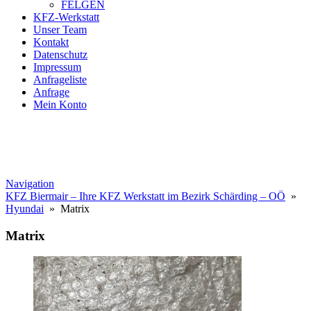
FELGEN
KFZ-Werkstatt
Unser Team
Kontakt
Datenschutz
Impressum
Anfrageliste
Anfrage
Mein Konto
Navigation
KFZ Biermair – Ihre KFZ Werkstatt im Bezirk Schärding – OÖ
»
Hyundai
» Matrix
Matrix