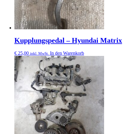
Kupplungspedal – Hyundai Matrix
€
25,00
In den Warenkorb
inkl. MwSt.