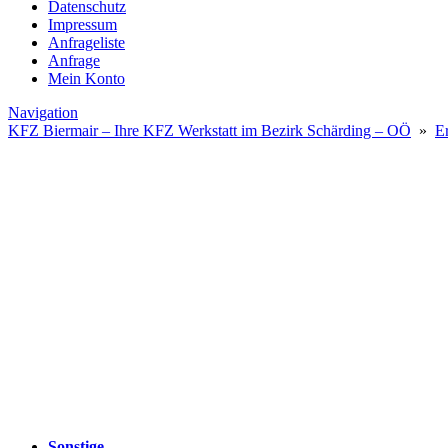
Datenschutz
Impressum
Anfrageliste
Anfrage
Mein Konto
Navigation
KFZ Biermair – Ihre KFZ Werkstatt im Bezirk Schärding – OÖ
»
Er
Sonstige