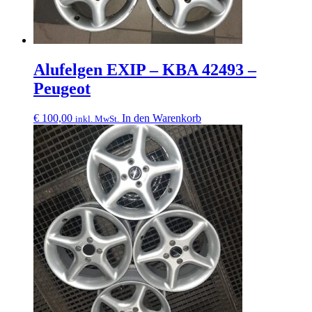
Alufelgen EXIP – KBA 42493 –
Peugeot
€
100,00
In den Warenkorb
inkl. MwSt.