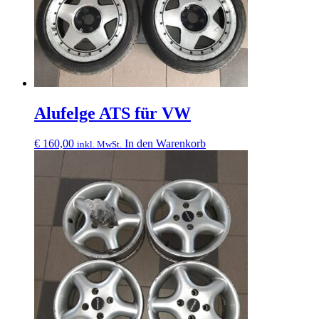
Alufelge ATS für VW
€
160,00
In den Warenkorb
inkl. MwSt.