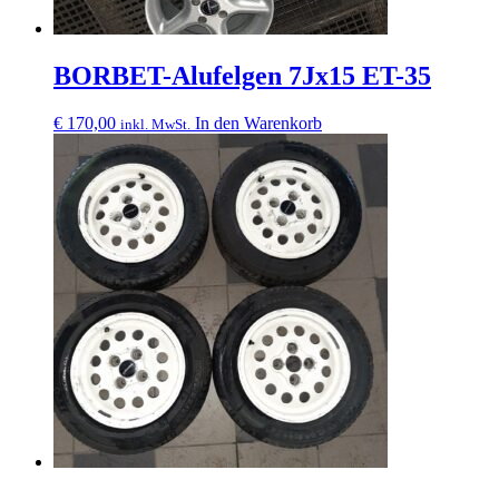
BORBET-Alufelgen 7Jx15 ET-35
€
170,00
In den Warenkorb
inkl. MwSt.