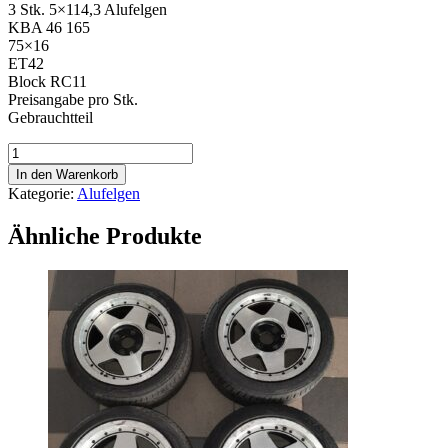
3 Stk. 5×114,3 Alufelgen
KBA 46 165
75×16
ET42
Block RC11
Preisangabe pro Stk.
Gebrauchtteil
3
Stk.
In den Warenkorb
5x114,3
Kategorie:
Alufelgen
Alufelgen
Menge
Ähnliche Produkte