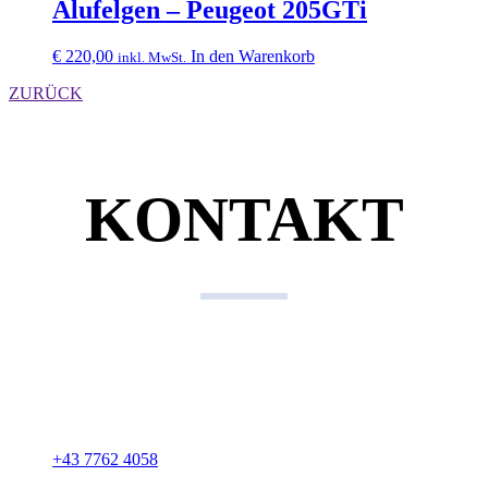
Alufelgen – Peugeot 205GTi
€
220,00
In den Warenkorb
inkl. MwSt.
ZURÜCK
KONTAKT
Kontaktdaten
KFZ Gerhard Biermair
Gewerbepark 15
A-4762 Sankt Willibald
+43 7762 4058