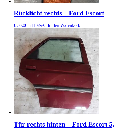
Rücklicht rechts – Ford Escort
€
30,00
In den Warenkorb
inkl. MwSt.
Tür rechts hinten – Ford Escort 5,