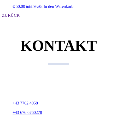
€
50,00
In den Warenkorb
inkl. MwSt.
ZURÜCK
KONTAKT
Kontaktdaten
KFZ Gerhard Biermair
Gewerbepark 15
A-4762 Sankt Willibald
+43 7762 4058
+43 676 6760278