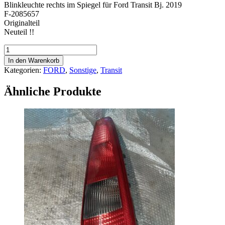
Blinkleuchte rechts im Spiegel für Ford Transit Bj. 2019
F-2085657
Originalteil
Neuteil !!
Blinkleuchte
-
In den Warenkorb
2085657
Kategorien:
FORD
,
Sonstige
,
Transit
-
Ford
Ähnliche Produkte
Transit
2019
Menge