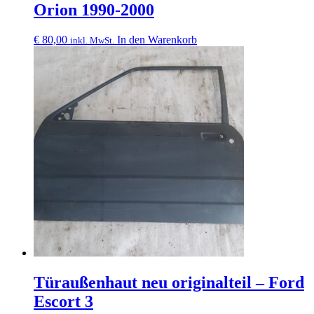
Orion 1990-2000
€
80,00
In den Warenkorb
inkl. MwSt.
Türaußenhaut neu originalteil – Ford
Escort 3