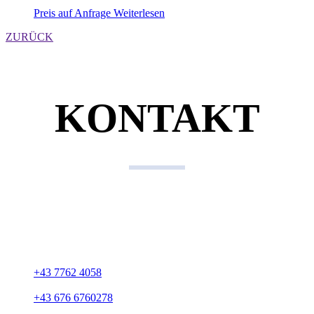
Preis auf Anfrage
Weiterlesen
ZURÜCK
KONTAKT
Kontaktdaten
KFZ Gerhard Biermair
Gewerbepark 15
A-4762 Sankt Willibald
+43 7762 4058
+43 676 6760278