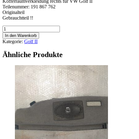
Kofferraumverkleidung rechts für VW Golf II
Teilenummer: 191 867 762
Originalteil
Gebrauchtteil !!
Kofferraumverkleidung
-
In den Warenkorb
VW
Kategorie:
Golf II
Golf
II
Ähnliche Produkte
-
191867762
Menge