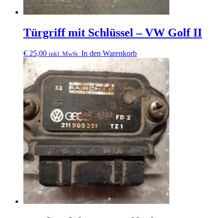
Türgriff mit Schlüssel – VW Golf II
€
25,00
In den Warenkorb
inkl. MwSt.