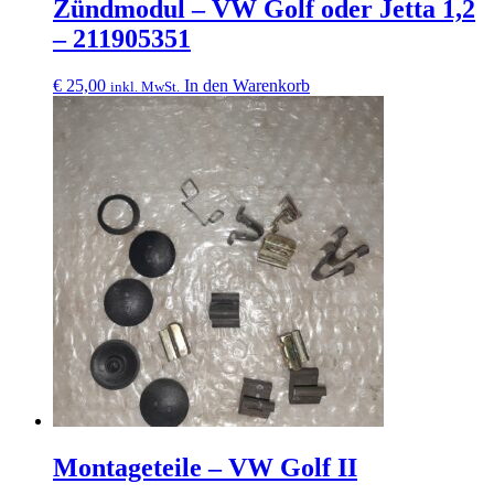
Zündmodul – VW Golf oder Jetta 1,2
– 211905351
€
25,00
In den Warenkorb
inkl. MwSt.
Montageteile – VW Golf II