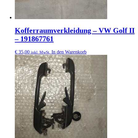
Kofferraumverkleidung – VW Golf II
– 191867761
€
35,00
In den Warenkorb
inkl. MwSt.