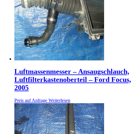
Luftmassenmesser – Ansaugschlauch,
Luftfilterkastenoberteil – Ford Focus,
2005
Preis auf Anfrage
Weiterlesen