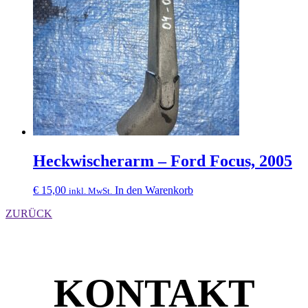
Heckwischerarm – Ford Focus, 2005
€
15,00
In den Warenkorb
inkl. MwSt.
ZURÜCK
KONTAKT