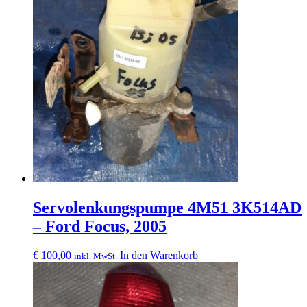
Servolenkungspumpe 4M51 3K514AD
– Ford Focus, 2005
€
100,00
In den Warenkorb
inkl. MwSt.