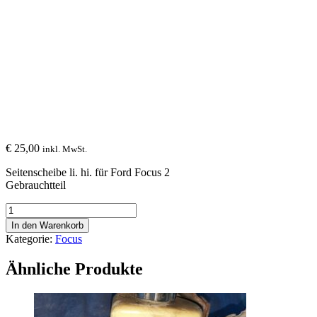
€
25,00
inkl. MwSt.
Seitenscheibe li. hi. für Ford Focus 2
Gebrauchtteil
Seitenscheibe
li.
In den Warenkorb
hi.
Kategorie:
Focus
-
Ford
Ähnliche Produkte
Focus
2
Menge