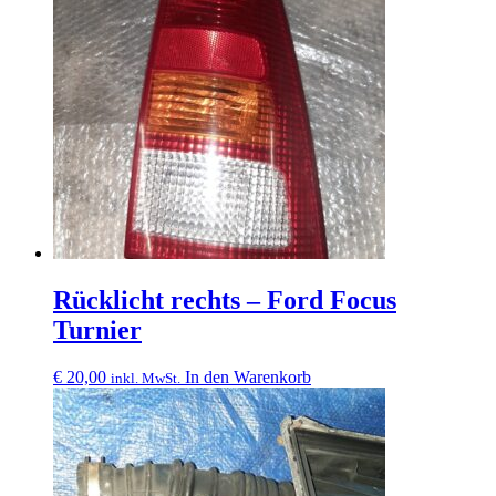
Rücklicht rechts – Ford Focus
Turnier
€
20,00
In den Warenkorb
inkl. MwSt.