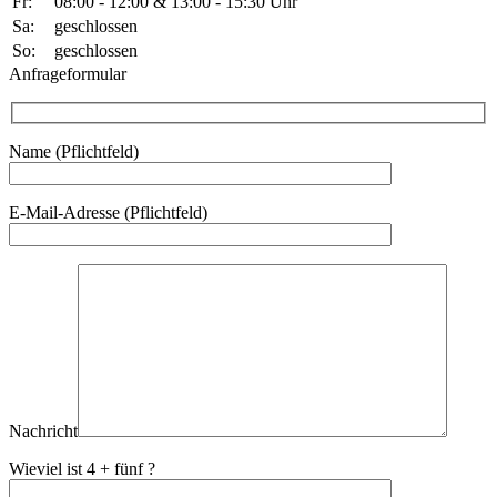
Fr:
08:00 - 12:00 & 13:00 - 15:30 Uhr
Sa:
geschlossen
So:
geschlossen
Anfrageformular
Name (Pflichtfeld)
Bitte lasse dieses Feld leer.
E-Mail-Adresse (Pflichtfeld)
Nachricht
Wieviel ist 4 + fünf ?