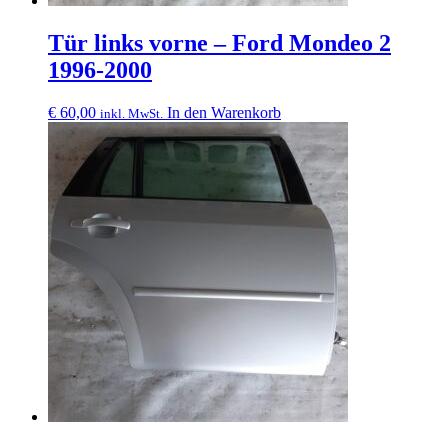
Tür links vorne – Ford Mondeo 2
1996-2000
€
60,00
In den Warenkorb
inkl. MwSt.