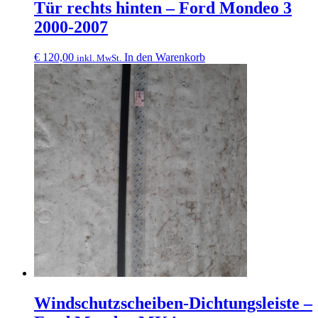
Tür rechts hinten – Ford Mondeo 3
2000-2007
€
120,00
In den Warenkorb
inkl. MwSt.
Windschutzscheiben-Dichtungsleiste –