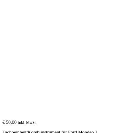
€
50,00
inkl. MwSt.
Tachoeinheit/Kombiinstrument für Ford Mondeo 3