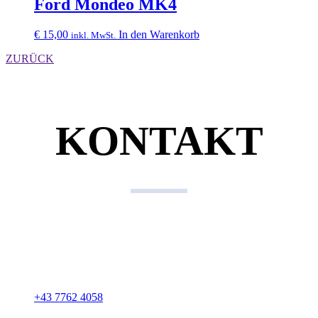
Ford Mondeo MK4
€
15,00
In den Warenkorb
inkl. MwSt.
ZURÜCK
KONTAKT
Kontaktdaten
KFZ Gerhard Biermair
Gewerbepark 15
A-4762 Sankt Willibald
+43 7762 4058