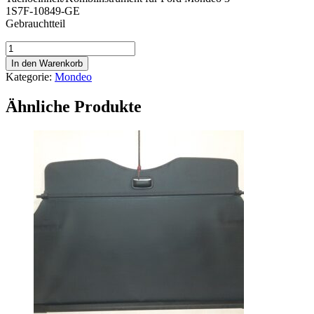
1S7F-10849-GE
Gebrauchtteil
Tachoeinheit/Kombiinstrument
-
In den Warenkorb
Ford
Kategorie:
Mondeo
Mondeo
3
Ähnliche Produkte
Menge